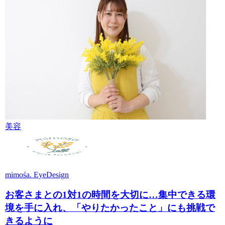
美容
mimośa. EyeDesign
お客さまとの1対1の時間を大切に…集中できる環
境を手に入れ、「やりたかったこと」にも挑戦で
きるように