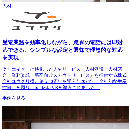
人材
受電業務を効率化しながら、急ぎの電話には即対
応できる。シンプルな設定と通知で理想的な対応
を実現
クリエイターに特化した人材サービス（人材派遣、人材紹
介、業務委託、新卒向けスカウトサービス）を提供する株式
会社ユウクリ様。創立40周年を迎えた2024年、全社的な生産
性向上を図り、fondesk IVRを導入されました。
事例を見る