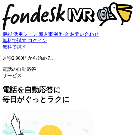
機能
活用シーン
導入事例
料金
お問い合わせ
無料で試す
ログイン
無料で試す
月額2,980円から始める、
電話の自動応答
サービス
電話を自動応答に
毎日がぐっとラクに