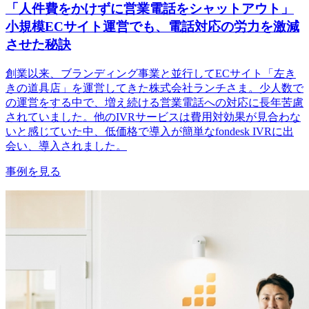
「人件費をかけずに営業電話をシャットアウト」
小規模ECサイト運営でも、電話対応の労力を激減
させた秘訣
創業以来、ブランディング事業と並行してECサイト「左き
きの道具店」を運営してきた株式会社ランチさま。少人数で
の運営をする中で、増え続ける営業電話への対応に長年苦慮
されていました。他のIVRサービスは費用対効果が見合わな
いと感じていた中、低価格で導入が簡単なfondesk IVRに出
会い、導入されました。
事例を見る