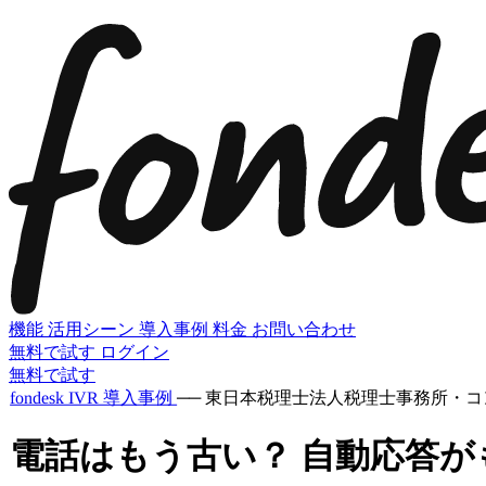
機能
活用シーン
導入事例
料金
お問い合わせ
無料で試す
ログイン
無料で試す
fondesk IVR 導入事例
──
東日本税理士法人
税理士事務所・コ
電話はもう古い？ 自動応答