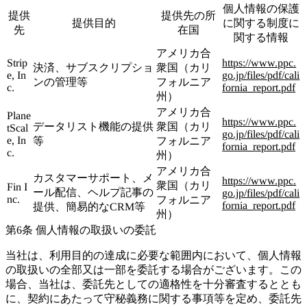
個人情報の保護
提供
提供先の所
提供目的
に関する制度に
先
在国
関する情報
アメリカ合
Strip
https://www.ppc.
決済、サブスクリプショ
衆国（カリ
e, In
go.jp/files/pdf/cali
ンの管理等
フォルニア
c.
fornia_report.pdf
州）
アメリカ合
Plane
https://www.ppc.
データリスト機能の提供
衆国（カリ
tScal
go.jp/files/pdf/cali
e, In
等
フォルニア
fornia_report.pdf
c.
州）
アメリカ合
カスタマーサポート、メ
https://www.ppc.
衆国（カリ
Fin I
ール配信、ヘルプ記事の
go.jp/files/pdf/cali
nc.
フォルニア
fornia_report.pdf
提供、簡易的なCRM等
州）
第6条 個人情報の取扱いの委託
当社は、利用目的の達成に必要な範囲内において、個人情報
の取扱いの全部又は一部を委託する場合がございます。この
場合、当社は、委託先としての適格性を十分審査するととも
に、契約にあたって守秘義務に関する事項等を定め、委託先