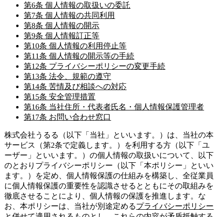
第6条 個人情報の取扱いの委託
第7条 個人情報の共同利用
第8条 個人情報の開示
第9条 個人情報訂正等
第10条 個人情報の利用停止等
第11条 個人情報の開示等の手続
第12条 プライバシーポリシーの変更手続
第13条 法令、規範の遵守
第14条 苦情及び相談への対応
第15条 安全管理措置
第16条 当社住所・代表者氏名・個人情報保護管理者
第17条 お問い合わせ窓口
株式会社うるる（以下「当社」といいます。）は、当社の本
サービス（第2条で定義します。）を利用する方（以下「ユ
ーザー」といいます。）の個人情報の取扱いについて、以下
のとおりプライバシーポリシー（以下「本ポリシー」といい
ます。）を定め、個人情報保護の仕組みを構築し、全従業員
に個人情報保護の重要性を認識させるとともにその取組みを
徹底させることにより、個人情報の保護を推進します。な
お、本ポリシーは、当社が別途定める
プライバシーポリシー
と併せて適用されるものとし、これらの内容が矛盾抵触する