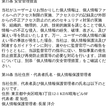
第15条 安全管理措置
当社がユーザーよりお預かりした個人情報は、個人情報ファ
イルへのアクセス制限の実施、アクセスログの記録及び外部
からの不正アクセス防止のためのセキュリティ対策の実施
等、組織的、物理的、人的、技術的施策を講じることで個人
情報への不正な侵入、個人情報の紛失、破壊、改ざん、及び
漏えい等を防止いたします。万一、ユーザーの個人情報の漏
えい等の事故が発生した場合、当社は、個人情報保護法及び
関連するガイドラインに則り、速やかに監督官庁への報告を
行うとともに、当該監督官庁の指示に従い、類似事案の発生
防止措置及び再発防止措置等の必要な対応を行います。詳細
については、別添「個人情報の安全管理措置」をご確認くだ
さい。
第16条 当社住所・代表者氏名・個人情報保護管理者
当社住所、代表者及び個人情報保護管理者の氏名は以下のと
おりです。
住所: 東京都中央区晴海3丁目12-1 KDX晴海ビル9F
代表者: 星 知也
個人情報保護管理者: 長屋 洋介