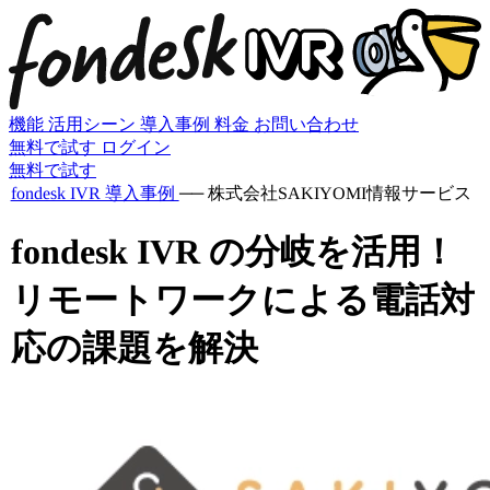
機能
活用シーン
導入事例
料金
お問い合わせ
無料で試す
ログイン
無料で試す
fondesk IVR 導入事例
──
株式会社SAKIYOMI
情報サービス
fondesk IVR の分岐を活用！
リモートワークによる電話対
応の課題を解決