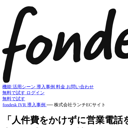
機能
活用シーン
導入事例
料金
お問い合わせ
無料で試す
ログイン
無料で試す
fondesk IVR 導入事例
──
株式会社ランチ
ECサイト
「人件費をかけずに営業電話